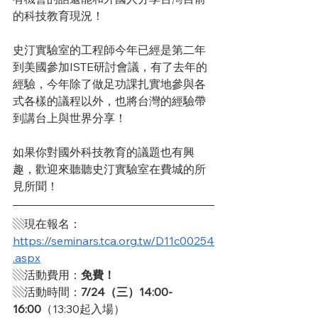
的科技教育現況！
史汀實驗室的工程師今年已經是第二年
到美國參加ISTE研討會議，有了去年的
經驗，今年除了做足功課扎實地參與各
式各樣的議程以外，也將台灣的經驗帶
到講台上與世界分享！
如果你對國外科技教育的議題也有興
趣，歡迎來聽聽史汀實驗室在費城的所
見所聞！
▧現在報名：
https://seminars.tca.org.tw/D11c00254
.aspx
▧活動費用：
免費！
▧活動時間：
7/24（三）14:00-
16:00
（13:30起入場）