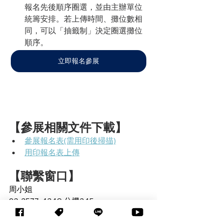
報名先後順序圈選，並由主辦單位
統籌安排。若上傳時間、攤位數相
同，可以「抽籤制」決定圈選攤位
順序。
立即報名參展
【參展相關文件下載】 
參展報名表(需用印後掃描)
用印報名表上傳
【聯繫窗口】
周小姐 
02-2577-4249 分機245 
sophie_chou@mail.tca.org.tw