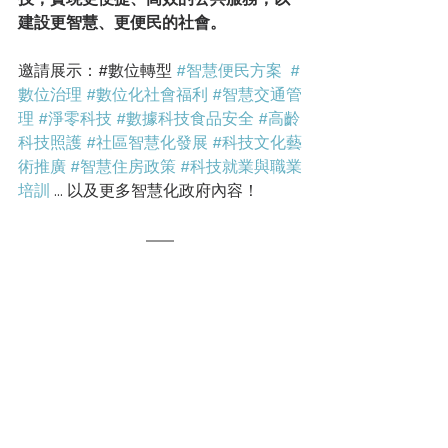
建設更智慧、更便民的社會。
邀請展示：#數位轉型 
#智慧便民方案
#
數位治理
#數位化社會福利
#智慧交通管
理
#淨零科技
#數據科技食品安全
#高齡
科技照護
#社區智慧化發展
#科技文化藝
術推廣
#智慧住房政策
#科技就業與職業
培訓
 ... 以及更多智慧化政府內容！