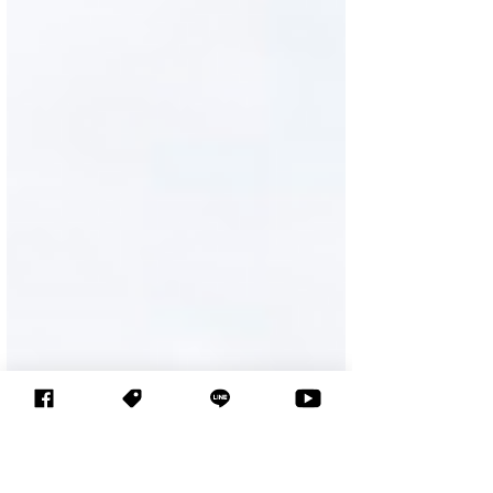
回歸，以「全齡學習、享受生活」為主軸，
規劃五大展區「AI應用」 、...