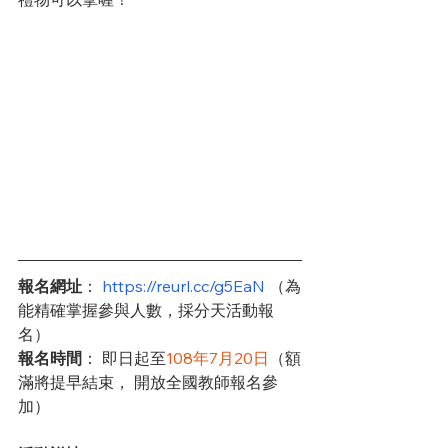
報名網址
： 
https://reurl.cc/g5EaN
 （為
能精確掌握參與人數，採分天活動報
名）
報名時間
： 即日起至
108年7月20日
（額
滿將提早結束， 開放全國教師報名參
加）  