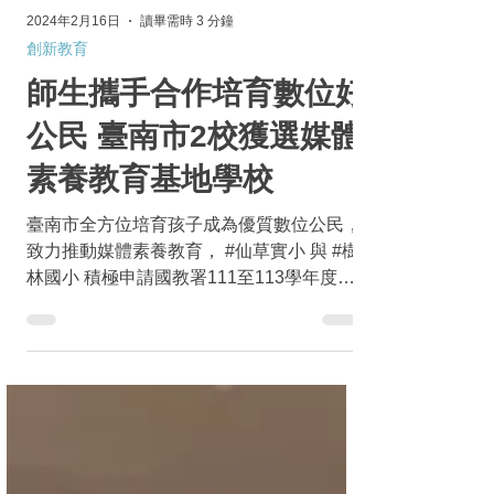
2024年2月16日
讀畢需時 3 分鐘
創新教育
師生攜手合作培育數位好
公民 臺南市2校獲選媒體
素養教育基地學校
臺南市全方位培育孩子成為優質數位公民，
致力推動媒體素養教育， #仙草實小 與 #樹
林國小 積極申請國教署111至113學年度
「國民中小學媒體素養教育基地學校計
畫」，2校經嚴謹審核程序通過並實施計
畫，他們皆將「媒體素養教育」開設為校訂
課程，讓孩子不假外求，透過務實有系統的
課堂...