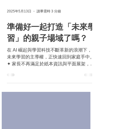
2025年5月13日
讀畢需時 3 分鐘
準備好一起打造「未來學
習」的親子場域了嗎？
在 AI 崛起與學習科技不斷革新的浪潮下，
未來學習的主導權，正快速回到家庭手中。
✦ 家長不再滿足於紙本資訊與平面展架，渴
望「看得見、玩得到、問得到」的實際體驗
✦ 65% 家長支持孩子提早 接觸教育科技 ，
64% 家長關注 情緒與數位素養發展 ✦...