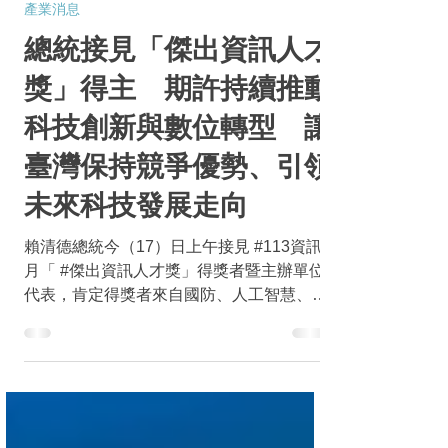
2025年2月17日
讀畢需時 3 分鐘
產業消息
總統接見「傑出資訊人才
獎」得主 期許持續推動
科技創新與數位轉型 讓
臺灣保持競爭優勢、引領
未來科技發展走向
賴清德總統今（17）日上午接見 #113資訊
月「 #傑出資訊人才獎」得獎者暨主辦單位
代表，肯定得獎者來自國防、人工智慧、資
安、智慧醫療、半導體、數位政府及資訊教
育等關鍵領域，展現臺灣科技創新的豐碩成
果，也呼應政府推動的「五大信賴產業」，
是臺灣邁向「人工智慧島」的重要推手。