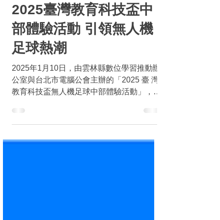
2025年1月13日
讀畢需時 1 分鐘
創新教育
2025臺灣教育科技盃中
部體驗活動 引領無人機
足球熱潮
2025年1月10日，由雲林縣數位學習推動辦
公室與台北市電腦公會主辦的「2025 臺 灣
教育科技盃無人機足球中部體驗活動」，於
雲林數位嘉年華中精彩登場。本次活動吸引
了眾多學生與師長參與，透過專業設計的無
人機足球場，讓大家親身感受這項結合科技
與競技的創新運動。 ...