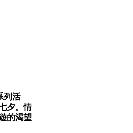
系列活
七夕。情
遊的渴望