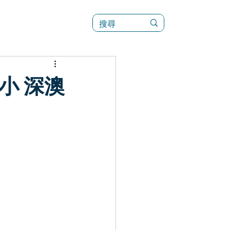
訊
菜單（新）
小 深澳