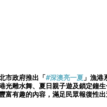
北市政府推出「
#深澳亮一夏
」漁港
港光雕水舞、夏日親子遊及鎖定鐘生
豐富有趣的內容，滿足民眾報復性出