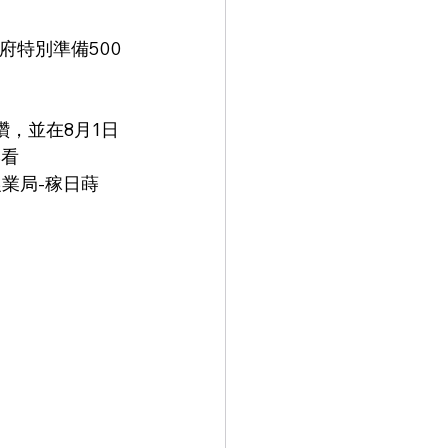
港看
農業局-稼日蒔