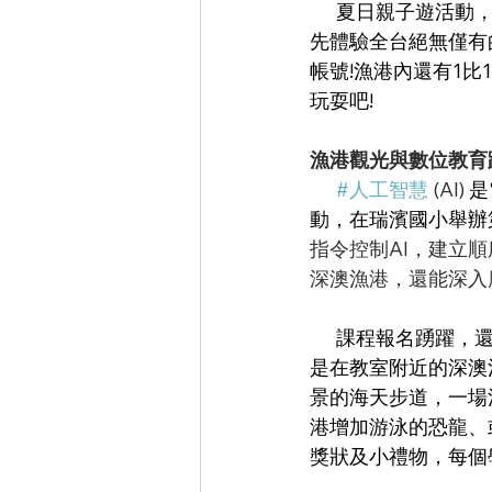
      夏日親子遊活
先體驗全台絕無僅有
帳號!漁港內還有1
玩耍吧!
漁港觀光與數位教育
#人工智慧
 (AI)
 
動，在瑞濱國小舉辦
指令控制AI，建立
深澳漁港，還能深入
      課程報名踴躍，還有忠實小粉絲從台東專程過來上課，學員們一登入遊戲畫面，驚呼這就
是在教室附近的深澳
景的海天步道，一場
港增加游泳的恐龍、
獎狀及小禮物，每個