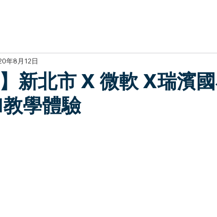
於我們
主題展區
講題徵件
影音專區
媒體中心
參觀資
20年8月12日
】新北市 X 微軟 X瑞濱國
AI教學體驗