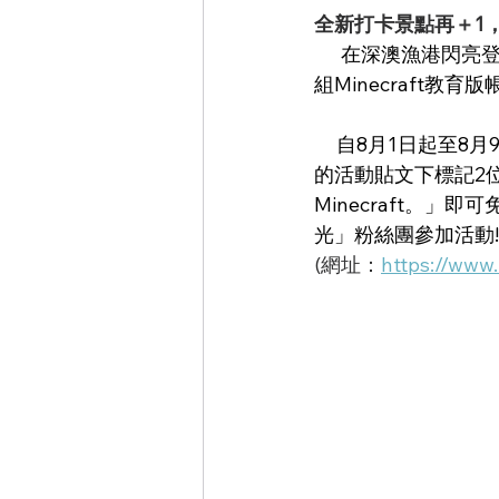
全新打卡景點再＋1，免
      在深澳漁港閃亮登場1比1等身大的Minecraft公仔，擄獲大小朋友的芳心!市府特別準備500
組Minecraft教
     自8月1日起至8月9日起，只要到「新北市農業局-稼日蒔光」臉書粉絲團按讚，並在8月1日
的活動貼文下標記2位
Minecraft。
光」粉絲團參加活動!
(網址：
https://www