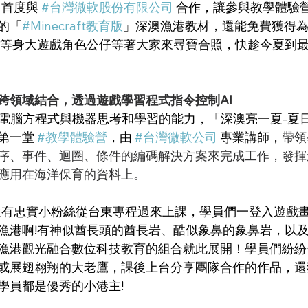
動，首度與 
#台灣微軟股份有限公司
 合作，讓參與教學體驗
的「
#Minecraft教育版
」深澳漁港教材，還能免費獲得
比1等身大遊戲角色公仔等著大家來尋寶合照，快趁今夏到
跨領域結合，透過遊戲學習程式指令控制AI
是電腦方程式與機器思考和學習的能力，「深澳亮一夏-夏
第一堂 
#教學體驗營
，由 
#台灣微軟公司
 專業講師，
帶領
順序、事件、迴圈、條件的編碼解決方案來完成工作，發
應用在海洋保育的資料上。
漁港啊!有神似酋長頭的酋長岩、酷似象鼻的象鼻岩，以及
漁港觀光融合數位科技教育的組合就此展開！學員們紛紛
或展翅翱翔的大老鷹，課後上台分享團隊合作的作品，還
學員都是優秀的小港主!