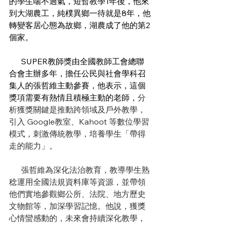
的學生喘不過氣，短暫教學1年後，他來
到大湖農工，純樸異鄉一待就是8年，他
轉變客居心態為故鄉，湖農成了他的第2
個家。
      SUPER教師獎由全國教師工會總聯
合會主辦多年，擔任公民與社會學科召
集人的張哲維主動參賽，他表示，這個
獎項需要有熱情且積極主動的老師，
分
析獲獎關鍵是推動跨領域及戶外教學，
引入 Google教室、Kahoot 等數位學習
模式，刺激傳統教學，培養學生「帶得
走的能力」。
      張哲維為深化法治教育，教導學生熟
稔運用全國法規資料庫等資源，並帶領
他們實地參觀鄉公所、法院、地方歷史
文物館等，加深學習記憶。他說，獲獎
心情蠻感動的，未來會持續深化教學，