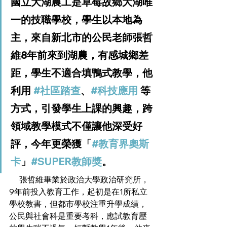
國立大湖農工是草莓故鄉大湖唯
一的技職學校，學生以本地為
主，來自新北市的公民老師張哲
維8年前來到湖農，有感城鄉差
距，學生不適合填鴨式教學，他
利用 
#社區踏查
、
#科技應用
等
方式，引發學生上課的興趣，跨
領域教學模式不僅讓他深受好
評，今年更榮獲「
#教育界奧斯
卡
」
#SUPER教師獎
。
     張哲維畢業於政治大學政治研究所，
9年前投入教育工作，起初是在1所私立
學校教書，但都市學校注重升學成績，
公民與社會科是重要考科，應試教育壓