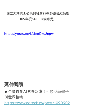
國立大湖農工公民與社會科教師張哲維榮獲
109年度SUPER教師獎。
https://youtu.be/kMpoDku2npw
延伸閱讀
★
全國首創AI素養題庫！引領花蓮學子
與世界接軌
https://www.edtech.tw/post/1090902