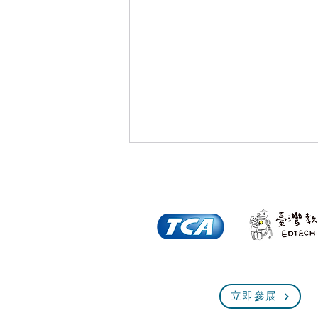
全球首創的(非成癮式演算法
立即參展
+道德 AI)是 AI 的進行式『資
訊月x 臺灣教育科技展』與北