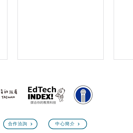
臺灣教育科技展7/4前參展報
【2
合作洽詢
中心簡介
名！最指標性的教育盛會，齊
展】
聚體驗未來教育！