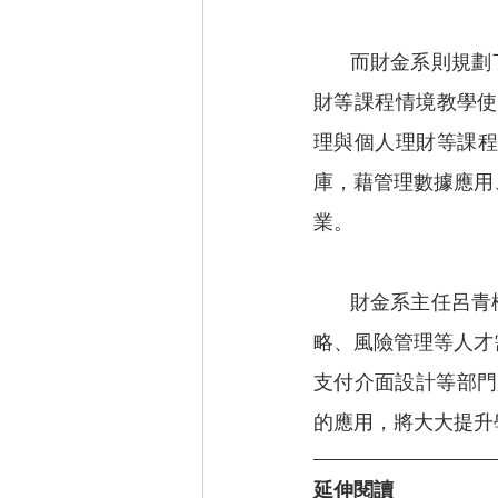
        而財金系則規劃了智慧金融理財中心模擬情境區，提供銀行實務、數位財富管理、個人理
財等課程情境教學使
理與個人理財等課程，教
庫，藉管理數據應用
業。
        財金系主任呂青樺表示，金融數位化趨勢下，金融業對於能將科技應用於業務、行銷、策
略、風險管理等人才
支付介面設計等部門
的應用，將大大提升
延伸閱讀