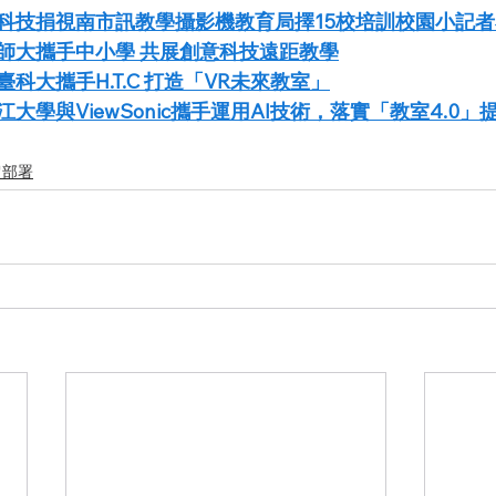
科技捐視南市訊教學攝影機教育局擇15校培訓校園小記
師大攜手中小學 共展創意科技遠距教學
科大攜手H.T.C 打造「VR未來教室」
大學與ViewSonic攜手運用AI技術，落實「教室4.0
超部署