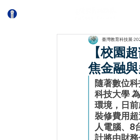
關
臺灣教育科技展
20
【校園超
焦金融與
隨著數位科
科技大學 
環境，日前
裝修費用超
人電腦、8
計將由財務