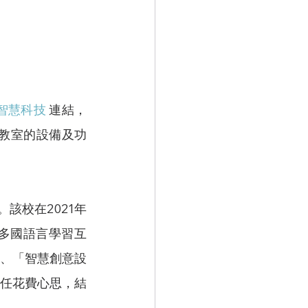
智慧科技
 連結，
業教室的設備及功
多國語言學習互
」、「智慧創意設
任花費心思，結