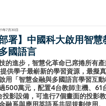
於我們
主題展區
講題徵件
影音專區
媒體中心
參觀資
21年7月30日
部署】中國科大啟用智慧教
多國語言
技的進步，智慧化革命已席捲所有產
為提供學子最嶄新的學習資源，最擬
啟用「智慧金融與多國語言學習互動
過500萬元，配置4台教師主機、61
台投影設備，可進行7個畫面的投影
金融系與應用英語系共同規劃使用。