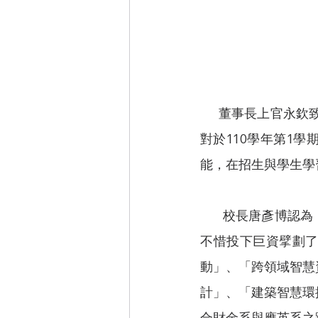
      董事長
對於110學年第1
能，在招生與學生學
        校長唐彥博認為，一間好學校一定要有好的設施，才能培育出優秀的學生。該校在2021年
不惜投下巨資擘劃
動」、「跨領域智慧
計」、「建築智慧環
合財金系與應英系之