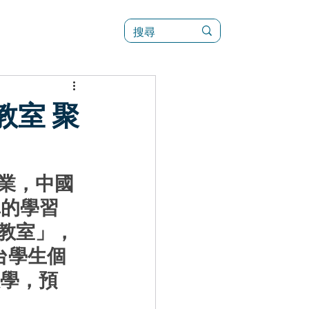
訊
菜單（新）
室 聚
業，中國
真的學習
教室」，
台學生個
教學，預