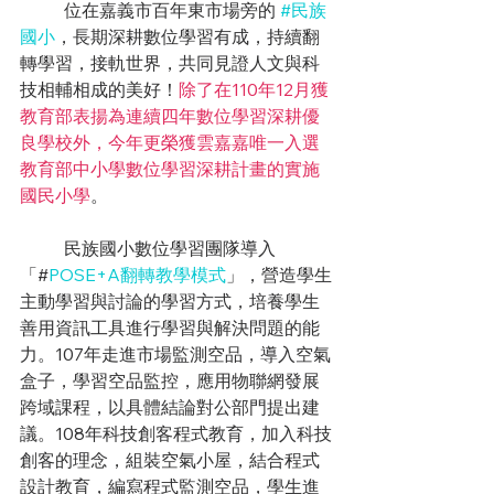
位在嘉義市百年東市場旁的 
#民族
國小
，長期深耕數位學習有成，持續翻
轉學習，接軌世界，共同見證人文與科
技相輔相成的美好！
除了在110年12月獲
教育部表揚為連續四年數位學習深耕優
良學校外，今年更榮獲雲嘉嘉唯一入選
教育部中小學數位學習深耕計畫的實施
國民小學
。
	民族國小數位學習團隊導入
「#
POSE+A翻轉教學模式
」，營造學生
主動學習與討論的學習方式，培養學生
善用資訊工具進行學習與解決問題的能
力。107年走進市場監測空品，導入空氣
盒子，學習空品監控，應用物聯網發展
跨域課程，以具體結論對公部門提出建
議。108年科技創客程式教育，加入科技
創客的理念，組裝空氣小屋，結合程式
設計教育，編寫程式監測空品，學生進