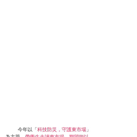
	今年以「
科技防災，守護東市場
」
為主題，
帶學生走讀東市場，期望能以 