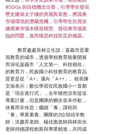
#SDGs
 的目標概念出發，引導學生發現
歷史建築太子樓的美麗與哀愁，辨識東
市場環境的潛藏危機，引導學生欣賞並
建構東市場木構造模型、發現東市場面
臨的問題，進而構思科技防災的儀器
。
	教育處處長林立生說：嘉義市是重
視教育的城市，透過學校教育能量開展
而深化嘉義市「人文第一、科技相佐」
的教育力，民族國小科技教育的教育品
質更是從「A+」邁向「A++」。校長陳
文瑜表示：數位學習在民族國小一直都
是「現在進行式」，去年雖然沒有提送
專案計畫，但是團隊的腳步並未停歇，
休養而非休息：繼續「養」課程與
「養」專業素養。團隊的3位領頭羊教
師：洪慶昇老師、楊佳惠老師與林崇光
老師持續課程創新與專業精進，共同成