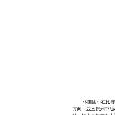
	林園國小在比賽創新研究部分，位處林園鄰近石化工業區，因此選擇以石化工業為研究
方向，並直接到中油