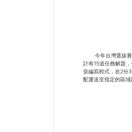
	今年台灣選拔
計有15道任務解題
並編寫程式，在2分
配運送至指定的區域