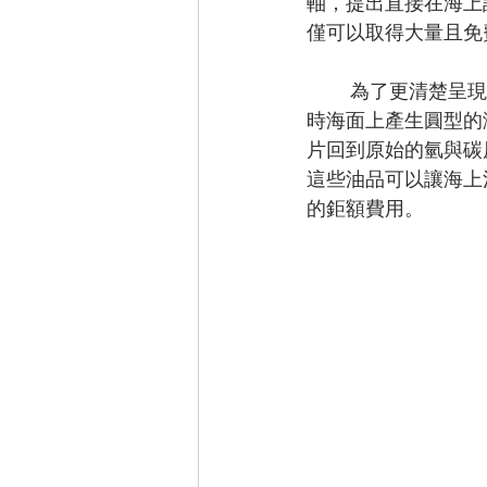
軸，提出直接在海上
僅可以取得大量且免
	為了更清楚呈現出研究的結果，學生們組裝了一套模型，利用馬達帶動圓形滾筒，旋轉
時海面上產生圓型的
片回到原始的氫與碳
這些油品可以讓海上
的鉅額費用。 