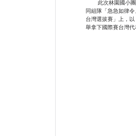
	此次林園國小團隊由校長洪琮琪領軍，吳雅茹主任、蔡德暐教練與五、六年級的學生共
同組隊「急急如律令｣團
台灣選拔賽」上，以
舉拿下國際賽台灣代