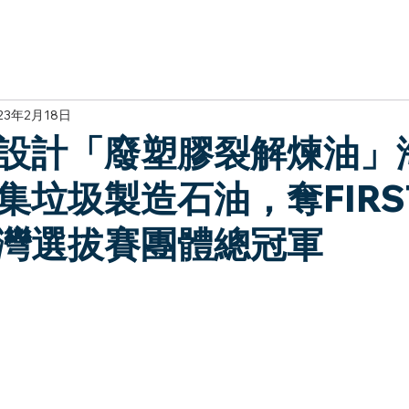
於我們
主題展區
講題徵件
影音專區
媒體中心
參觀資
23年2月18日
設計「廢塑膠裂解煉油」
集垃圾製造石油，奪FIRS
灣選拔賽團體總冠軍