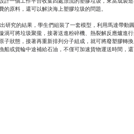
設計一個工作平台收集四處漂流的塑膠垃圾，來當成製造
費的原料，還可以解決海上塑膠垃圾的問題。 
漩渦可將垃圾聚攏，接著送進粉碎機、熱裂解反應爐進行
原子狀態，接著再重新排列分子組成，就可將廢塑膠轉換
漁船或貨輪中途補給石油，不僅可加速貨物運送時間，還