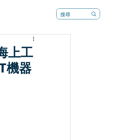
訊
菜單（新）
海上工
T機器