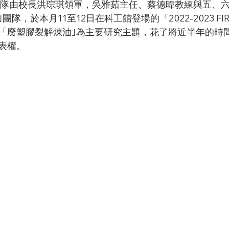
隊，於本月11至12日在科工館登場的「2022-2023 FI
「廢塑膠裂解煉油｣為主要研究主題，花了將近半年的時
表權。 