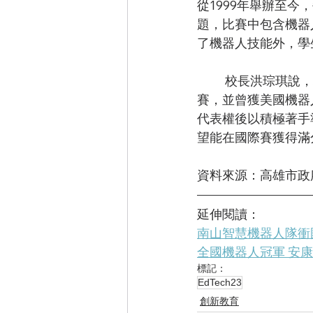
從1999年舉辦至
題，比賽中包含機器
了機器人技能外，學
	校長洪琮琪說，林園國小推動機器人教育迄今邁入第11年，期間六次代表台灣出征世界
賽，並曾獲美國機器
代表權後以積極著手
望能在國際賽獲得滿
資料來源：高雄市政
延伸閱讀：
南山智慧機器人隊衝
全國機器人冠軍 安康
標記：
EdTech23
創新教育