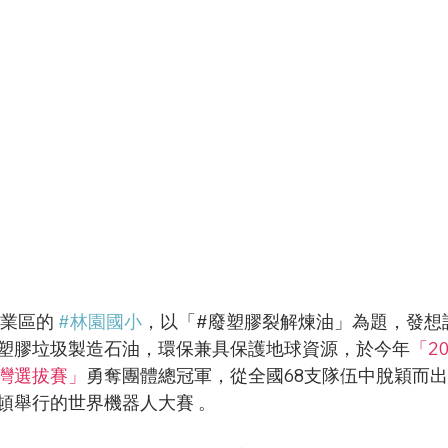
業區的 
#林園國小
，以「#廢塑膠裂解煉油」為題，發想
塑膠垃圾製造石油，環保兼具保護地球資源，於今年
「20
台灣選拔賽」
勇奪團體總冠軍，從全國68支隊伍中脫穎而出
頓舉行的世界機器人大賽 。