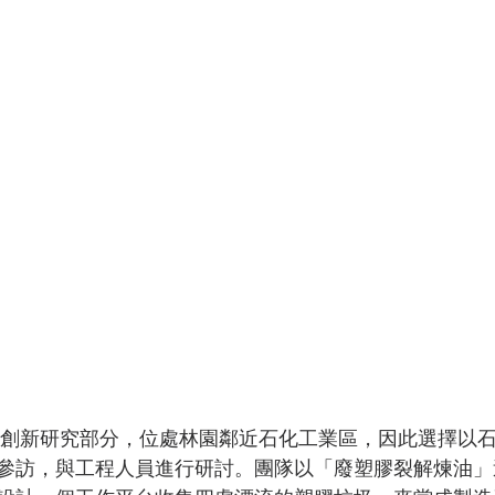
參訪，與工程人員進行研討。團隊以「廢塑膠裂解煉油」