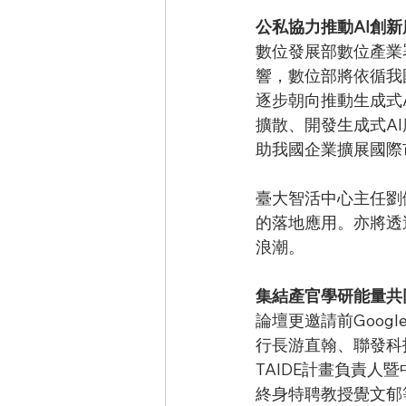
公私協力推動AI創
數位發展部數位產業
響，數位部將依循我
逐步朝向推動生成式
擴散、開發生成式A
助我國企業擴展國際
臺大智活中心主任劉
的落地應用。亦將透
浪潮。
集結產官學研能量共
論壇更邀請前Googl
行長游直翰、聯發科
TAIDE計畫負責
終身特聘教授覺文郁