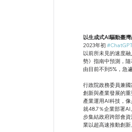
以生成式AI驅動臺
2023年初 
#ChatGP
以前所未見的速度融入
勢》指南中預測，隨
由目前不到5%，急遽
行政院政務委員兼國
創新與產業發展的重
產業運用AI科技，像
就48.7％企業部署
步集結政府跨部會資
業以超高速推動創新