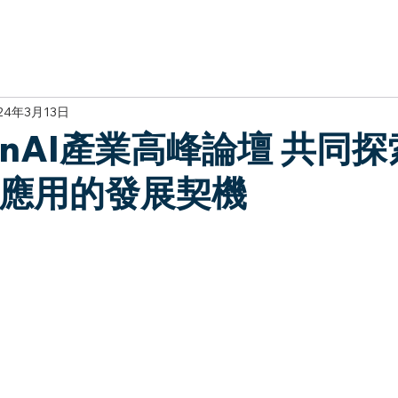
於我們
主題展區
講題徵件
影音專區
媒體中心
參觀資
24年3月13日
GenAI產業高峰論壇 共同
與應用的發展契機