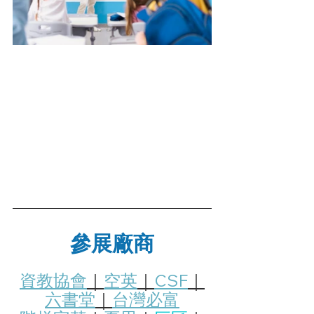
參展廠商
資教協會
｜
空英
｜
CSF
｜
六書堂
｜
台灣必富