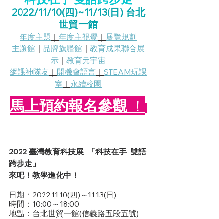
2022/11/10(四)~11/13(日) 台北
世貿一館
年度主題
｜
年度主視覺
｜
展覽規劃
主題館
｜
品牌旗艦館
｜
教育成果聯合展
示
｜
教育元宇宙
網課神隊友
｜
開機會語言
｜
STEAM玩課
室
｜
永續校園
馬上預約報名參觀
 ！
2022 臺灣教育科技展  「科技在手  雙語
跨步走」
來吧！教學進化中！
日期：2022.11.10(四)～11.13(日)
時間：10:00～18:00
地點：台北世貿一館(信義路五段五號)