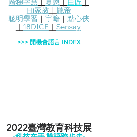
階梯字慧
｜
夏恩
｜
巨匠
｜
Hi家教
｜
龎帝
聰明學習
｜
宇瞻
｜
點心俠
｜
18DICE
｜
Sensay
>>> 開機會語言 INDEX
2022臺灣教育科技展
-科技在手 雙語跨步走-