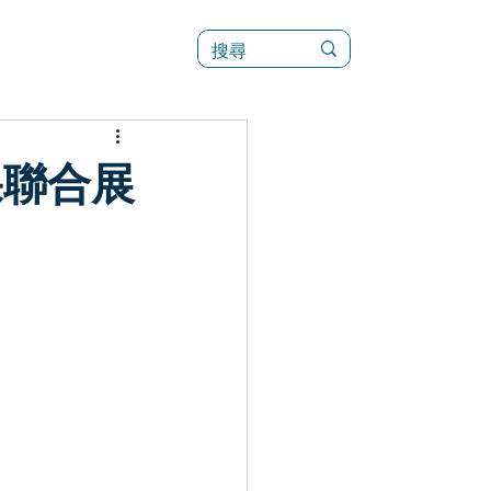
訊
菜單（新）
果聯合展