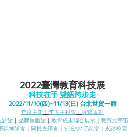
2022臺灣教育科技展
-科技在手 雙語跨步走-
2022/11/10(四)~11/13(日) 台北世貿一館
年度主題
｜
年度主視覺
｜
展覽規劃
主題館
｜
品牌旗艦館
｜
教育成果聯合展示
｜
教育元宇宙
網課神隊友
｜
開機會語言
｜
STEAM玩課室
｜
永續校園