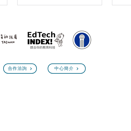
臺灣教育科技展7/4前參展報
【2
合作洽詢
中心簡介
名！最指標性的教育盛會，齊
展】
聚體驗未來教育！
臺灣教育科技展 EdTech Taiw
2026.11.12(四)~15(日) 10:00~18:00
台
北世貿
業公會 教育應用科技創新發展中心 版權所有 2025 EdTech Taiwan. All Rig