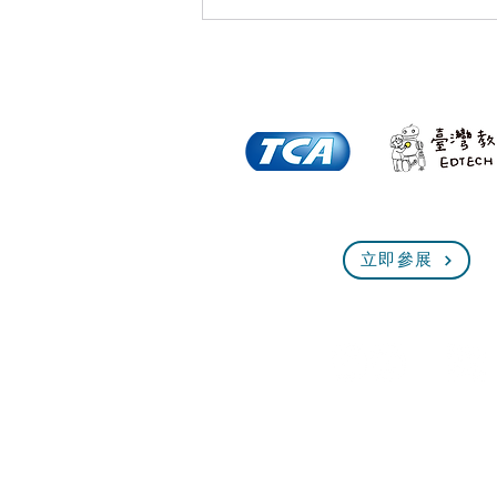
全球首創的(非成癮式演算法
立即參展
+道德 AI)是 AI 的進行式『資
訊月x 臺灣教育科技展』與北
美<乾淨世界>平台合作建置官
方頻道
© 台北市電腦商業同