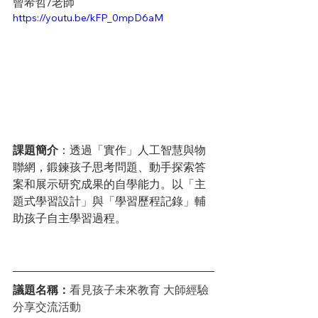
曾希哲/老師
https://youtu.be/kFP_0mpD6aM
課題簡介
：透過「實作」人工智慧與物
聯網，鍛鍊孩子思考問題、動手探索答
案和展示研究成果的自學能力。以「主
題式學習設計」與「學習歷程記錄」輔
助孩子自主學習過程。
議題名稱：
看見孩子未來教育 大師經驗
分享交流活動