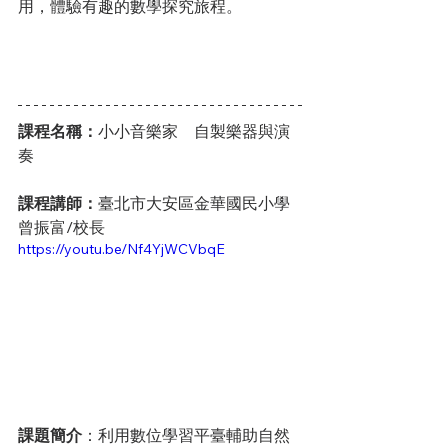
用，體驗有趣的數學探究旅程。
課程名稱：
小小音樂家　自製樂器與演
奏
課程講師：
臺北市大安區金華國民小學 
曾振富/校長
https://youtu.be/Nf4YjWCVbqE
課題簡介
：利用數位學習平臺輔助自然