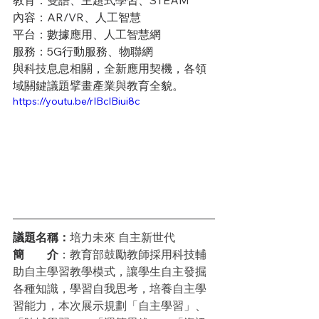
教育：雙語、主題式學習、STEAM
內容：AR/VR、人工智慧
平台：數據應用、人工智慧網
服務：5G行動服務、物聯網
與科技息息相關，全新應用契機，各領
域關鍵議題擘畫產業與教育全貌。
https://youtu.be/rIBclBiui8c
議題名稱：
培力未來 自主新世代
簡　　介
：
教育部鼓勵教師採用科技輔
助自主學習教學模式，讓學生自主發掘
各種知識，學習自我思考，培養自主學
習能力，本次展示規劃「自主學習」、