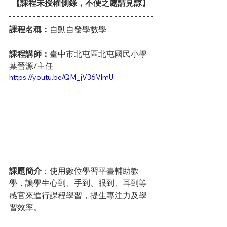
【課程未授權側錄，不便之處請見諒】
課程名稱：
自動自發學數學
課程講師：
臺中市北屯區北屯國民小學 
葉晉源/主任
https://youtu.be/QM_jV36VlmU
課題簡介
：使用數位學習平臺輔助教
學，讓學生心到、手到、眼到、耳到等
感官來進行課程學習，提生專注力及學
習效率。