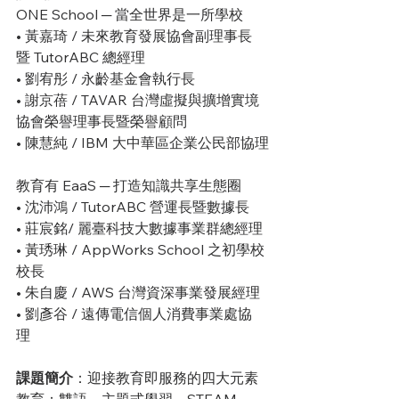
ONE School ─ 當全世界是一所學校
• 黃嘉琦 / 未來教育發展協會副理事長
暨 TutorABC 總經理
• 劉宥彤 / 永齡基金會執行長
• 謝京蓓 / TAVAR 台灣虛擬與擴增實境
協會榮譽理事長暨榮譽顧問
• 陳慧純 / IBM 大中華區企業公民部協理
教育有 EaaS ─ 打造知識共享生態圈
• 沈沛鴻 / TutorABC 營運長暨數據長
• 莊宸銘/ 麗臺科技大數據事業群總經理
• 黃琇琳 / AppWorks School 之初學校
校長
• 朱自慶 / AWS 台灣資深事業發展經理
• 劉彥谷 / 遠傳電信個人消費事業處協
理
課題簡介
：
迎接教育即服務的四大元素