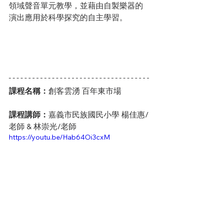
領域聲音單元教學，並藉由自製樂器的
演出應用於科學探究的自主學習。
課程名稱：
創客雲湧 百年東市場
課程講師：
嘉義市民族國民小學 楊佳惠/
老師 & 林崇光/老師
https://youtu.be/Hab64Oi3cxM