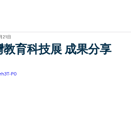
於我們
主題展區
講題徵件
影音專區
媒體中心
參觀資
月21日
臺灣教育科技展 成果分享
Jrh3T-P0