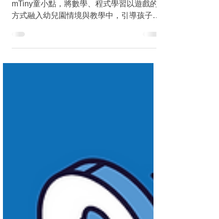
本活動透過STEAM教具思維啟蒙機器人—
mTiny童小點，將數學、程式學習以遊戲的
方式融入幼兒園情境與教學中，引導孩子探
索、邏輯思考的能力，讓孩子不斷獲得新啟
發。 時間：2020年9月19日星期六 13 : 30 –
17 : 00 名額：30人...