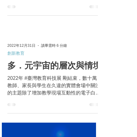
學習推廣，成立「雲世代教師專業社群」跨
域教學共備社群，發展多元的科技融入課
程，包括國中部「能源好好玩」科技與自然
跨域彈性課程，以及高中部 #AI 人工智慧與
虛擬...
2022年12月31日
讀畢需時 6 分鐘
創新教育
多．元宇宙的層次與情境
2022年 #臺灣教育科技展 剛結束，數十萬
教師、家長與學生在久違的實體會場中關注
的主題除了增加教學現場互動性的電子白
板、更具創意的新型態教材以及 #生生用平
板 政策下相關資源外，教育部、新北市等政
府單位以及數家廠商展示的「#元宇宙」更
是教育展的重中之中，到處都能看到戴著...