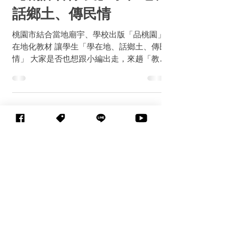
2021年10月6日
讀畢需時 2 分鐘
創課神隊友
【創課神隊友】學在地、
話鄉土、傳民情
桃園市結合當地廟宇、學校出版「品桃園」
在地化教材 讓學生「學在地、話鄉土、傳民
情」 大家是否也想跟小編出走，來趟「教育
科技X桃園廟宇」採點遊呢? 昨（5）日上
午，桃園市長鄭文燦前往當地景福宮，出席
市府推動的專案教育計畫 #國小在地化課程
教材...