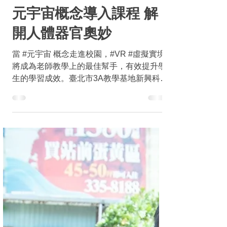
2022年3月22日
讀畢需時 2 分鐘
創新教育
元宇宙概念導入課程 解
開人體器官奧妙
當 #元宇宙 概念走進校園，#VR #虛擬實境
將成為老師教學上的最佳幫手，有效提升學
生的學習成效。臺北市3A教學基地新興科技
推廣中心發展元宇宙概念導入生物課程，並
在《臺北市智慧與資訊科技教育白皮書》發
表會上，由金華國中謝欣昀老師帶領松山家
商資料處理科林彥廷丶林芳瑋同學，及...