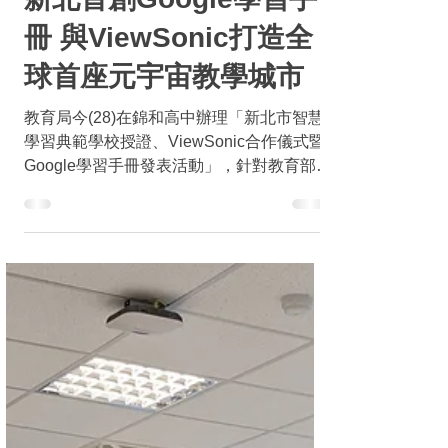
2022年6月29日
讀畢需時 2 分鐘
創新教育
新北首創Google學習手
冊 與ViewSonic打造全
球首座元宇宙教學城市
教育局今(28)在錦和高中辦理「新北市智慧
學習典範學校授證、ViewSonic合作儀式暨
Google學習手冊發表活動」，針對教育部
「#生生用平板」計畫購置8萬2,000臺平
板，目前已全數配發至全市384所學校，預
計有40萬名學生、2萬5,000名教師受惠，也
選拔出16所典範...