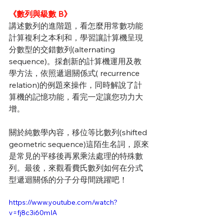
《數列與級數 B》
講述數列的進階題，看怎麼用常數功能
計算複利之本利和，學習讓計算機呈現
分數型的交錯數列(alternating 
sequence)。採創新的計算機運用及教
學方法，依照遞迴關係式( recurrence 
relation)的例題來操作，同時解說了計
算機的記憶功能，看完一定讓您功力大
增。
關於純數學內容，移位等比數列(shifted 
geometric sequence)這陌生名詞，原來
是常見的平移後再累乘法處理的特殊數
列。最後，來觀看費氏數列如何在分式
型遞迴關係的分子分母間跳躍吧！
https://www.youtube.com/watch?
v=fj8c3i60mIA