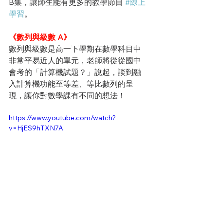
B集，讓師生能有更多的教學節目 
#線上
學習
。
《數列與級數 A》
數列與級數是高一下學期在數學科目中
非常平易近人的單元，老師將從從國中
會考的「計算機試題？」說起，談到融
入計算機功能至等差、等比數列的呈
現，讓你對數學課有不同的想法！
https://www.youtube.com/watch?
v=HjES9hTXN7A