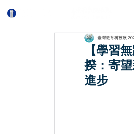
關
臺灣教育科技展
20
【學習無
揆：寄望
進步