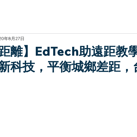
於我們
主題展區
講題徵件
影音專區
媒體中心
參觀資
20年8月27日
距離】EdTech助遠距教
新科技，平衡城鄉差距，