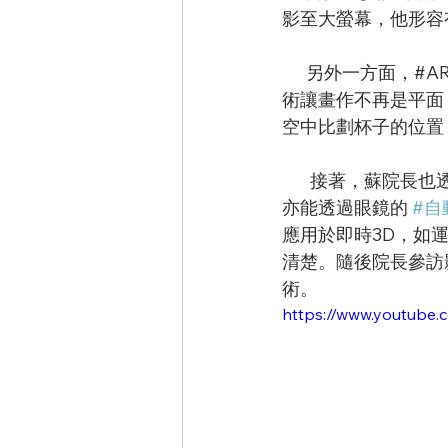
影至大螢幕，他形容
      另外一
術讓畫作不再是平面
空中比劃杯子的位置
       接著，蘇院
亦能透過眼鏡的 
#自
應用於即時3D，如
清楚。隨後院長參訪
術。
https://www.youtube