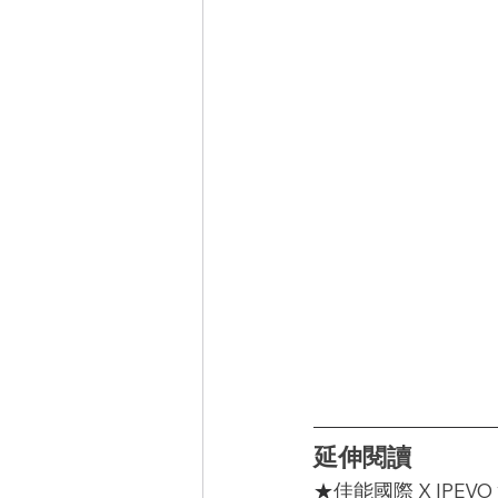
延伸閱讀
★
佳能國際 X IPE