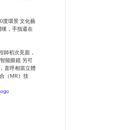
60度環景 文化藝
讚嘆，手指還在
程師初次見面，
智能眼鏡 另可
況，直呼相當立體
合（MR）技
logo