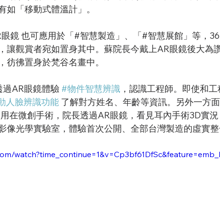
有如「移動式體溫計」。
方面，#AR眼鏡 也可應用於「#智慧製造」、「#智慧展館」等，
3
，讓觀賞者宛如置身其中。
蘇院長今戴上AR眼鏡後大為
，彷彿置身於梵谷名畫中。
長也透過AR眼鏡體驗 
#物件智慧辨識
，認識工程師。即使和工
動人臉辨識功能
 了解對方姓名、年齡等資訊。
另外一方面
運用在微創手術，院長透過AR眼鏡，看見耳內手術3D實
影像光學實驗室，體驗首次公開、全部台灣製造的虛實整
.com/watch?time_continue=1&v=Cp3bf61DfSc&feature=emb_