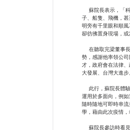
      蘇院長表示，「科技日新月異，並且一日千里」。以前人類靠步行，後來有載具，如車
子、船隻、飛機，甚
明旁有千里眼和順風
卻彷彿置身現場，或
      在聽取完梁董事長簡報後，蘇院長稱讚，梁董事長介紹的不僅是一家公司，而是時代的趨
勢，感謝他率領公司
才，政府會在法律、
大發展、台灣大進步
      此行，蘇院長
運用於多面向，例如
隨時隨地可即時串流
學，藉由此次疫情，
      蘇院長參訪時看見工作人員配戴防疫頭盔新科技，因頭盔視線所及來往對象的體溫皆會投