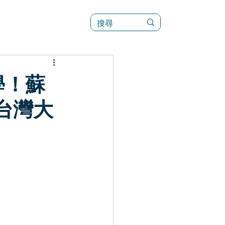
訊
菜單（新）
學！蘇
台灣大