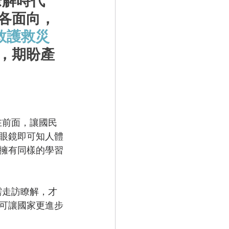
瞭解時代
各面向，
救護救災
，期盼產
眼鏡即可知人體
擁有同樣的學習
需走訪瞭解，才
可讓國家更進步