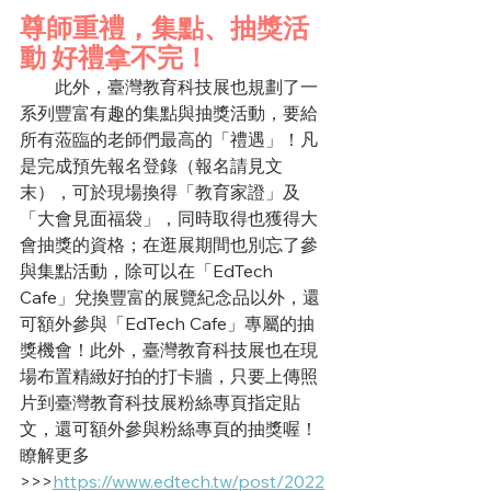
尊師重禮，集點、抽獎活
動 好禮拿不完！
　　此外，臺灣教育科技展也規劃了一
系列豐富有趣的集點與抽獎活動，要給
所有蒞臨的老師們最高的「禮遇」！凡
是完成預先報名登錄（報名請見文
末），可於現場換得「教育家證」及
「大會見面福袋」，同時取得也獲得大
會抽獎的資格；在逛展期間也別忘了參
與集點活動，除可以在「EdTech 
Cafe」兌換豐富的展覽紀念品以外，還
可額外參與「EdTech Cafe」專屬的抽
獎機會！此外，臺灣教育科技展也在現
場布置精緻好拍的打卡牆，只要上傳照
片到臺灣教育科技展粉絲專頁指定貼
文，還可額外參與粉絲專頁的抽獎喔！
瞭解更多
>>>
https://www.edtech.tw/post/2022