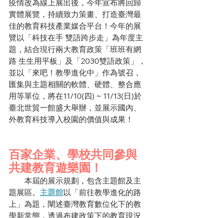
疫情改為線上展出後，今年宣布將回歸
實體展覽，持續致力策畫、打造臺灣最
佳的教育科技產業媒合平台！今年的展
覽以「科技在手 雙語跨步走」為年度主
題，結合現行兩大教育政策「班班有網
路 生生用平板」及「2030雙語政策」，
並以「來吧！教學進化中」作為號召，
匯集與主題相關的軟體、硬體、整合應
用等單位，將在11/10(四) ~ 11/13(日)於
臺北世貿一館盛大舉辦，並展示國內、
外教育科技導入校園的價值與成果！
百家企業、學校共同參與 
共建教育遊樂園！
　　本屆的展示規劃，包含主題館及主
題展區。
主題館
以「前往教學進化的路
上」為題，闡述臺灣教育數位化下的教
學新常態，透過布建政策下的教育現況