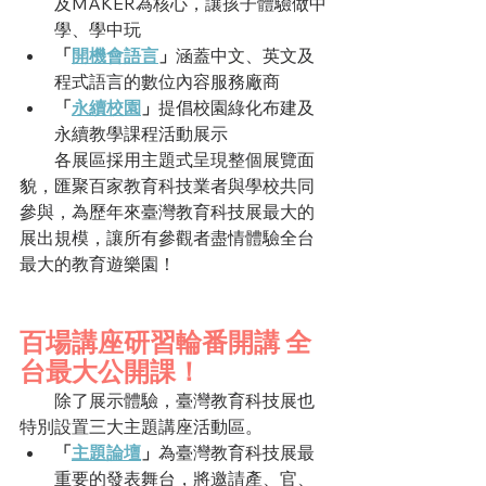
及MAKER為核心，讓孩子體驗做中
學、學中玩
「
開機會語言
」
涵蓋中文、英文及
程式語言的數位內容服務廠商
「
永續校園
」
提倡校園綠化布建及
永續教學課程活動展示
　　各展區採用主題式呈現整個展覽面
貌，匯聚百家教育科技業者與學校共同
參與，為歷年來臺灣教育科技展最大的
展出規模，讓所有參觀者盡情體驗全台
最大的教育遊樂園！
百場講座研習輪番開講 全
台最大公開課！
　　除了展示體驗，臺灣教育科技展也
特別設置三大主題講座活動區。
「
主題論壇
」
為臺灣教育科技展最
重要的發表舞台，將邀請產、官、