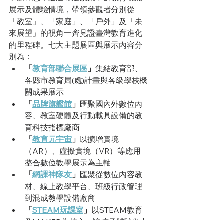
展示及體驗情境，帶領參觀者分別從
「教室」、「家庭」、「戶外」及「未
來展望」的視角一齊見證臺灣教育進化
的里程碑。七大主題展區與展示內容分
別為：
「
教育部聯合展區
」
集結教育部、
各縣市教育局(處)計畫與各級學校機
關成果展示
「
品牌旗艦館
」
匯聚國內外數位內
容、教室硬體及行動載具設備的教
育科技指標廠商
「
教育元宇宙
」
以擴增實境
（AR）、虛擬實境（VR）等應用
整合數位教學展示為主軸
「
網課神隊友
」
匯聚從數位內容教
材、線上教學平台、班級行政管理
到混成教學設備廠商
「
STEAM玩課室
」
以STEAM教育