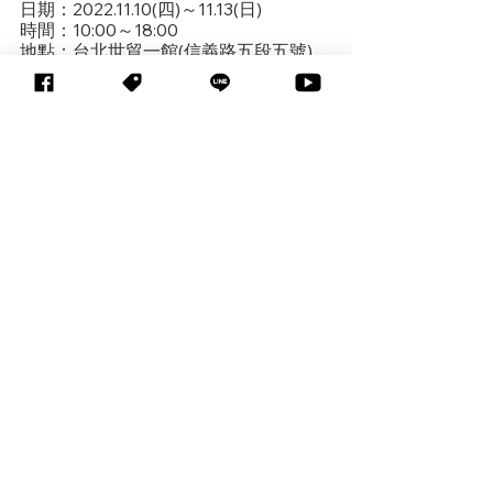
日期：2022.11.10(四)～11.13(日)
時間：10:00～18:00
地點：台北世貿一館(信義路五段五號)
免費參觀，教職換證享專屬禮遇
立即預約：
https://seminars.tca.org.tw/D11k0052
4.aspx
臺灣教育科技展官網：
https://www.edtech.tw/
臺灣教育科技展粉絲專頁：
https://www.facebook.com/EdTechT
W
標記：
EdTech22
EdTech展覽訊息