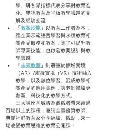
學、研各界指標代表分享對教育進
化、雙語教育及平板教學議題的見
解及經驗交流
「
教案沙龍
」
以教育工作者為本，
讓企業示範語言學習與永續教育相
關產品服務和教案，除了可提升教
師專業技能，也啟發教案設計與教
學靈感
「
未來教室
」
則著重於擴增實境
（AR）/虛擬實境（VR）技術融入
教學，以及數位學習、混成教學相
關產品的應用實例，讓老師體驗更
創新、科技化的教學方式。
　　三大講座區域將為參觀者帶來超過
百場以上的課程，邀請全臺優質教師、
典範社群教育家分享經驗、觀點，來一
場改變教育思維的教育公開課！