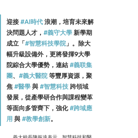
迎接 
#AI時代
 浪潮，培育未來解
決問題人才，
#義守大學
 新學期
成立「
#智慧科技學院
」。除大
幅升級設備外，更將發揮9大學
院綜合大學優勢，連結 
#義联集
團
、
#義大醫院
 等豐厚資源，聚
焦 
#醫學
 與 
#智慧科技
跨領域
發展，從產學研合作與課程變革
等面向多管齊下，強化 
#跨域應
用
 與 
#教學創新
。
      義大校長陳振遠表示，智慧科技和醫