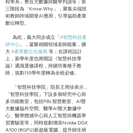
程學系」整合大數據與醫學判讀等；第
三階段為「Know Why」，聚集尖端技
術教師跨域開發AI應用，引導協助產業
數位轉型。
      為此，義大同步成立「
#智慧科技產
研中心
」，凝聚相關領域老師能量，擴
大 
#產業數位化服務
等；在課程設計
上，新學年度也將開設《智慧科技導
論》通識選修課程，持續培養種子教
師，規劃110學年度轉為全校必修。
      「智慧科技學院」院長王周珍表示，
「智慧科技學院」下設多個研究中心與
多功能教室，
包括PBL智慧教室、AI暨
大數據協作空間、醫學AI暨大數據中
心、醫學體感中心與人工智慧與機器學
習實驗室等，同時規劃增添Nvidia DGX 
A100 (8GPU)新超級電腦，提升師生研