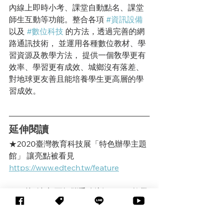
內線上即時小考、課堂自動點名、課堂
師生互動等功能。
整合各項 
#資訊設備
以及 
#數位科技
 的方法，透過完善的網
路通訊技術， 並運用各種數位教材、學
習資源及教學方法， 提供一個敎學更有
效率、學習更有成效、城鄉沒有落差、
對地球更友善且能培養學生更高層的學
習成效。
延伸閱讀
★2020臺灣教育科技展「特色辦學主題
館」 讓亮點被看見
https://www.edtech.tw/feature
★
15校x清大 百師攜手 創新STEAM教學
https://www.edtech.tw/post/1090811