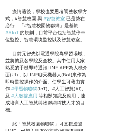
      疫情過後，學校也要思考調整教學方
式，#智慧校園 與 
#智慧教室
 已是勢在
必行，「#智慧校園物聯網」是基於 
#AIoT
 的規劃，目前平台包括智慧停車
位監控、智慧環境監控以及智慧教室。
      目前元智先以電通學院為學習場域，
並將擴及各學院及全校。其中使用大家
熟悉的手機即時通訊LINE APP為人機介
面(UI)，以LINE聊天機器人(Bot)來作為
即時監控操作的介面。使學生可藉由實
作 
#學習物聯網
(IoT)、#人工智慧(AI)、
及 
#大數據應用
 等相關知識及應用，達
成培育人工智慧與物聯網科技人才的目
標。
      此「智慧校園物聯網」可直接透過
LINE，已加入朋友的方式(如掃描相關