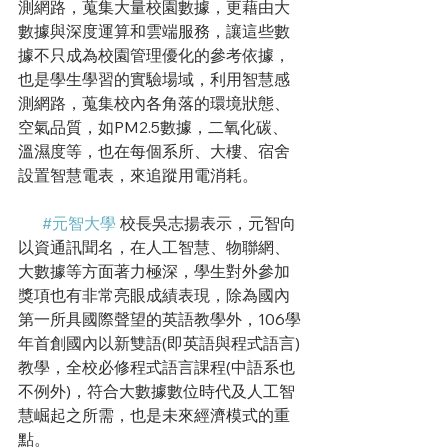
測網路，蒐集大量校園數據，更藉由大
數據與深度運算和雲端服務，
讓這些數
據不只成為校園管理優化的參考依據，
也是學生學習的實驗場域，利用智慧感
測網路，蒐集校內各角落的環境狀態、
空氣品質，如PM2.5數據，二氧化碳、
溫濕度等，也在每個系所、大樓、宿舍
設置智慧電表，來追蹤用電消耗。
#元智大學
 校長吳志揚表示，
元智向
以資通訊聞名，在人工智慧、物聯網、
大數據等方面著力極深，
學生對外參加
獎項也有非常亮眼成績表現，除為國內
第一所具國際聲望的英語教學外
，106學
年首創國內以新雙語(即英語與程式語言)
教學，全校必修程式語言課程
(中語系也
不例外)，符合大數據數位時代及人工智
慧崛起之所需，也是未來經濟模式的重
點。