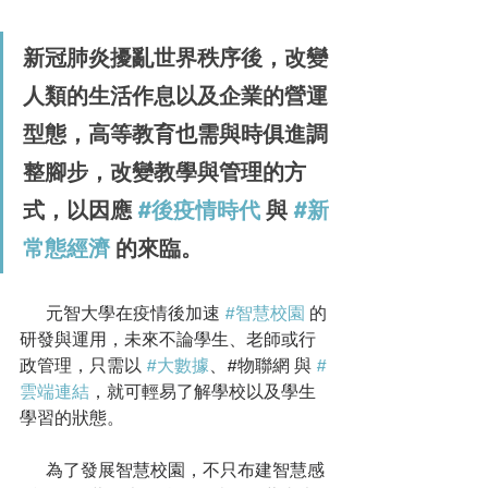
新冠肺炎擾亂世界秩序後，改變
人類的生活作息以及企業的營運
型態，高等教育也需與時俱進調
整腳步，改變教學與管理的方
式，以因應 
#後疫情時代
 與 
#新
常態經濟
 的來臨。
      元智大學在疫情後加速 
#智慧校園
 的
研發與運用，未來不論學生、老師或行
政管理，只需以 
#大數據
、#物聯網 與 
#
雲端連結
，就可輕易了解學校以及學生
學習的狀態。
      為了發展智慧校園，不只布建智慧感