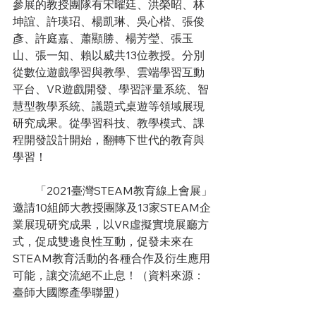
參展的教授團隊有宋曜廷、洪榮昭、林
坤誼、許瑛玿、楊凱琳、吳心楷、張俊
彥、許庭嘉、蕭顯勝、楊芳瑩、張玉
山、張一知、賴以威共13位教授。分別
從數位遊戲學習與教學、雲端學習互動
平台、VR遊戲開發、學習評量系統、智
慧型教學系統、議題式桌遊等領域展現
研究成果。從學習科技、教學模式、課
程開發設計開始，翻轉下世代的教育與
學習！
        「2021臺灣STEAM教育線上會展」
邀請10組師大教授團隊及13家STEAM企
業展現研究成果，以VR虛擬實境展廳方
式，促成雙邊良性互動，促發未來在
STEAM教育活動的各種合作及衍生應用
可能，讓交流絕不止息！（資料來源：
臺師大國際產學聯盟）