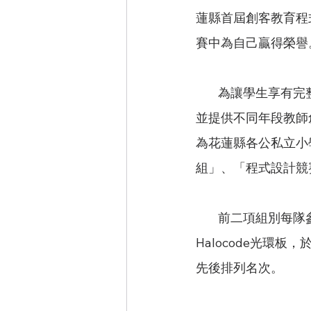
蓮縣首屆創客教育程
賽中為自己贏得榮譽
        為讓學生享有完整學習資源，教育處於一○九年採購多樣化創客套件配發至縣內各小學，
並提供不同年段教師
為花蓮縣各公私立小
組」、「程式設計競
        前二項組別每隊參賽隊員數量為一人，選手需自備電腦設備、網路、外接視訊鏡頭及
Halocode光環
先後排列名次。