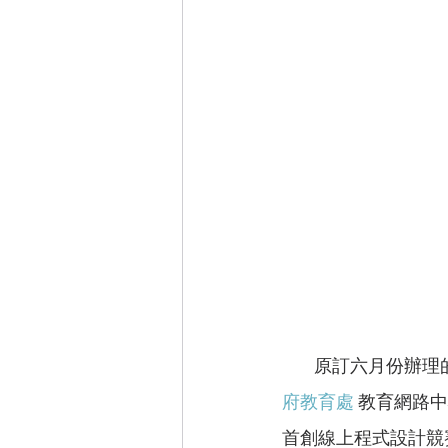
        原
府教育處
 教育網路
首創線上程式設計競