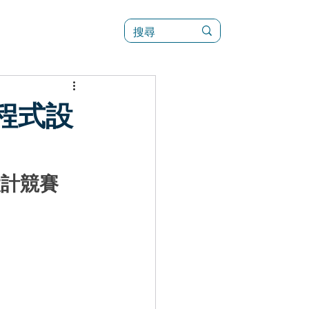
訊
菜單（新）
程式設
設計競賽