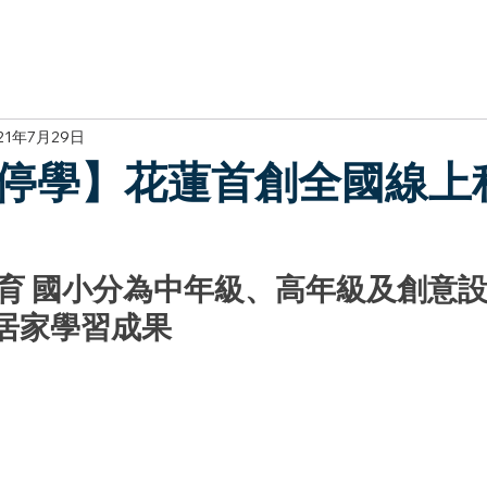
於我們
主題展區
講題徵件
影音專區
媒體中心
參觀資
21年7月29日
停學】花蓮首創全國線上
育 國小分為中年級、高年級及創意
收居家學習成果