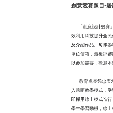
創意競賽題目-居
       「創意設計競賽」其競賽題目搭配時事訂為「居家健康」，讓學童發想在疫情時代如何有
效利用科技提升全民
及介紹作品。每隊參
單位信箱，最後評審
以參加競賽，歡迎本
        教育處長饒忠表示「花蓮縣在遠距教學超前部署，五月停課不停學後，各校都能很快的進
入遠距教學模式，受
即採用線上模式進行
學生學習動機，線上