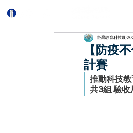
關
臺灣教育科技展
20
【防疫不
計賽
推動科技教
共3組 驗