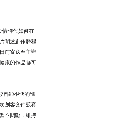
片闡述創作歷程
日前寄送至主辦
健康的作品都可
次創客套件競賽
習不間斷，維持