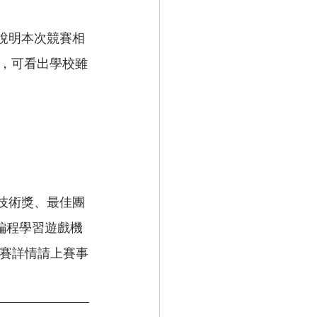
，可看出學校雖
i編程學習遊戲機
競賽詳情請上賽事