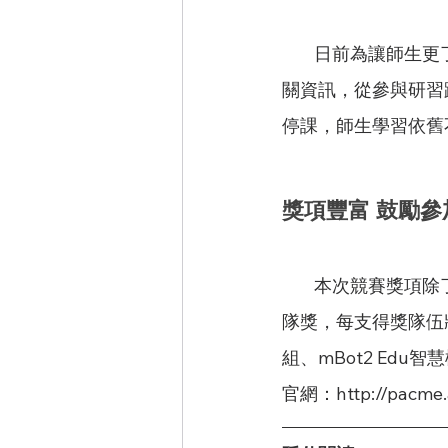
        日前為讓師生更了解競賽規則與內容，也辦理線上研習及模擬線上情境，說明本次競賽相
關資訊，從參與研習
停課，師生學習依舊
獎項豐富 鼓勵參
        本次競賽獎項除了冠亞季軍，還特別增設特殊表現獎、最佳創意獎、最佳技術獎、最佳團
隊獎，每支得獎隊伍
組、mBot2 Ed
官網：http://pacme.