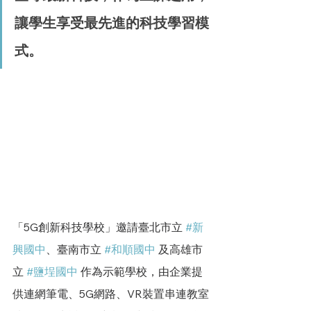
讓學生享受最先進的科技學習模
式。
「5G創新科技學校」邀請臺北市立 
#新
興國中
、臺南市立 
#和順國中
 及高雄市
立 
#鹽埕國中
 作為示範學校，由企業提
供連網筆電、5G網路、VR裝置串連教室