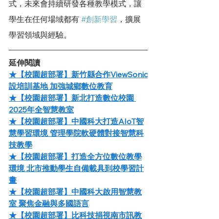
式，未來會持續研發各種教學模式，讓
學生在任何場域都有 
#創新學習
，擴展
學習領域與經驗。
延伸閱讀
★【校園超部署】新竹縣合作ViewSonic
設培訓基地 加強城鄉數位教育
★【校園超部署】新北打造數位校園 
2025年全智慧教室
★【校園超部署】中國科大打造AIoT智
慧學習環境 管理學院軟硬體對接智慧科
技教學
★【校園超部署】打造全方位數位教學
環境 北市推動學生自備載具到校學習計
畫
★【校園超部署】中國科大啟用智慧教
室 聚焦金融與多國語言
★【校園超部署】比科技捐視南市訊教