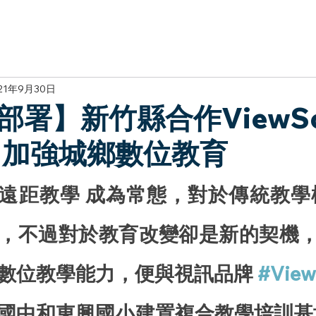
於我們
主題展區
講題徵件
影音專區
媒體中心
參觀資
21年9月30日
部署】新竹縣合作ViewSo
 加強城鄉數位教育
遠距教學 
成為常態，對於傳統教學
，不過對於教育改變卻是新的契機，
數位教學能力，便與視訊品牌 
#View
國中和東興國小建置複合教學培訓基