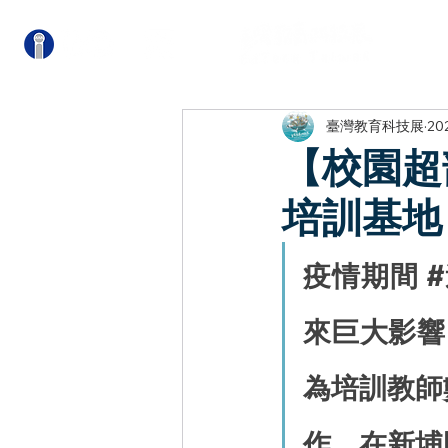
關
臺灣教育科技展
20
【校園超
培訓基地
疫情期間 #
來巨大影響
為培訓教師
作，在新埔