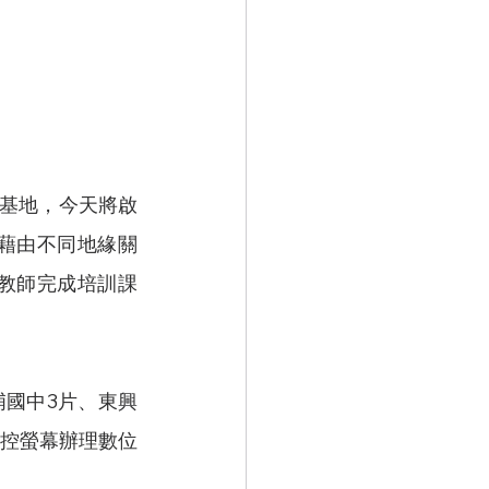
訓基地，今天將啟
藉由不同地緣關
名教師完成培訓課
埔國中3片、東興
觸控螢幕辦理數位