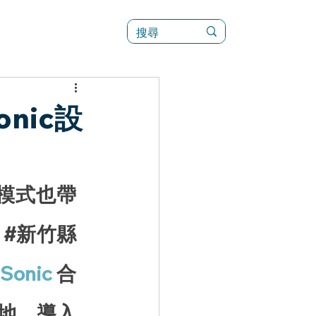
訊
菜單（新）
nic設
模式也帶
#
新竹
縣 
Sonic
 合
地，導入