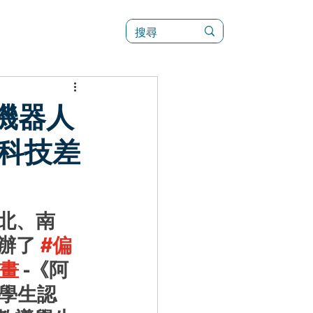
訊
菜單（新）
機器人
科技差
北、南
辦了 
#偏
漫畫
 -
《阿
學生認