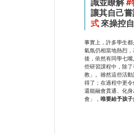
識並瞭解 
#
讓其自己嘗
式
 來操控
事實上，許多學生都
氣氛仍相當地熱烈，
後，依然有同學七嘴
些研習課程中，除了
教」。雖然這些活動
得了；在過程中更令
還能融會貫通、化身
會」，
唯要給予孩子