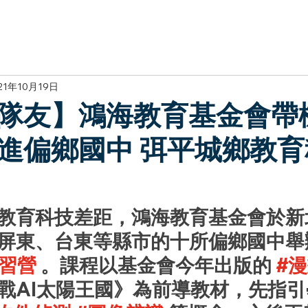
於我們
主題展區
講題徵件
影音專區
媒體中心
參觀資
21年10月19日
隊友】鴻海教育基金會帶
進偏鄉國中 弭平城鄉教育
教育科技差距，鴻海教育基金會於新
屏東、台東等縣市的十所偏鄉國中舉
研習營
 。課程以基金會今年出版的 
#
戰AI太陽王國》
為前導教材，先指引