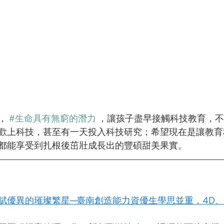
， 
#生命具有無窮的潛力
 ，讓孩子盡早接觸科技教育，
歡上科技，甚至有一天投入科技研究；希望現在是讓教育
都能享受到扎根後茁壯成長出的豐碩甜美果實。
賦優異的璀璨繁星─臺南創造能力資優生學思並重，4D、