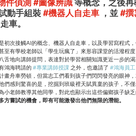
物件偵測
#圖像辨識
 等概念，之後
試動手組裝 
#機器人自走車
 ，並 
#撰
自走車。
是初次接觸AI的概念、機器人自走車，以及學習寫程式
甚至有學校老師以「學生玩瘋了」來形容課堂的活潑程度
八舌地向講師提問，表達對於學習相關知識更近一步的渴
有鴻海聘請的 
#專業講師授課
 之外，也邀請了 
#鴻海員工
計畫舟車勞頓，但當志工們看到孩子們閃閃發亮的眼神，
他們感到驚喜的是，挖掘到班級裡天賦異稟的孩子，不僅
為小老師教導其他同學，對此也顯示出這些偏鄉孩子缺乏
多方嘗試的機會，即有可能激發出他們無限的潛能。