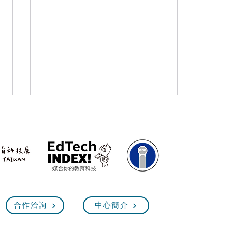
新北首辦機關智慧王大賽 40
【創
合作洽詢
中心簡介
隊國中小搭建科技積木
免費
STEAM素養大爆發
創意