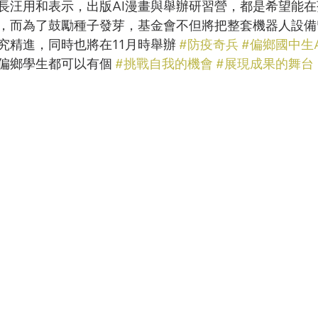
長汪用和表示，出版AI漫畫與舉辦研習營，都是希望能
子，而為了鼓勵種子發芽，基金會不但將把整套機器人設
究精進，同時也將在11月時舉辦 
#防疫奇兵
#偏鄉國中生
偏鄉學生都可以有個 
#挑戰自我的機會
#展現成果的舞台