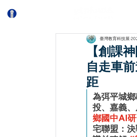
關
臺灣教育科技展
20
【創課神
自走車前
距
為弭平城鄉
投、嘉義、
鄉國中AI
宅聯盟：決