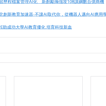
習歷程檔案管理AI化　新創勵瀚強攻108課綱數百億商機
北創新教育加速器-不讓AI取代你，從機器人邁向AI應用
E助成功大學AI教育優化 培育科技新血