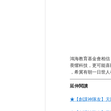
鴻海教育基金會相信
畏懼科技，更可能喜
，希冀有朝一日世人
延伸閱讀
★
【創課神隊友】天