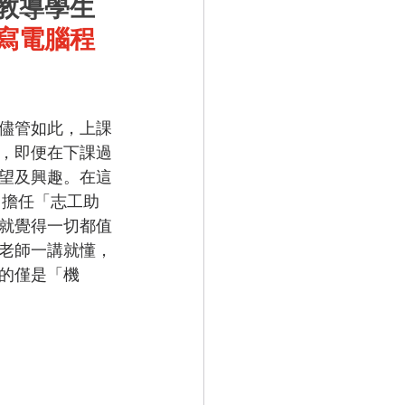
再教導學生
寫電腦程
，儘管如此，上課
，即便在下課過
望及興趣。在這
 擔任「志工助
就覺得一切都值
老師一講就懂，
的僅是「機