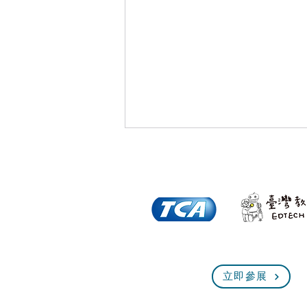
臺北市「機關達人大賽」首度
立即參展
登場，百隊創意MAKER，迸
發巧思設計各式連動機關及智