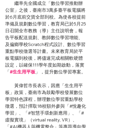
　　繼率先全國成立「數位學習推動辦
公室」之後，臺南市3萬多臺平板電腦將
於6月底前交貨全部到校。為使各校提前
準備及規劃數位學習，教育局已於5月25
日召開全市教務（導）主任說明會，報
告平板配送規劃、教師數位學習增能、
及偏鄉學校Scratch程式設計、數位學習
重點學校徵選等計畫。未來教育局於平
板電腦到校後，將儘速完成相關軟硬體
設定，以確保111學年度如期啟動，落實
「
#生生用平板
」，提升數位學習專案。
　　黃偉哲市長表示，因應「生生用平
板」政策，臺南市為鼓勵學校發展數位
學習特色課程，辦理數位學習重點學校
徵選，預計擇取18校額外參與「#悅趣化
學習」、「#智慧手環創新應用」、「#
虛擬實境」（virtual reality, VR）、
「#AI機器人與機電整合」等專題導向學