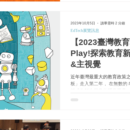
阻絕...
2023年10月5日
讀畢需時 2 分鐘
EdTech展覽訊息
【2023臺灣教育
Play!探索教
&主視覺
近年臺灣最重大的教育政策之
板」走入第二年， 在無數的 
板成為師生日常的課堂工具，
成果，為教育帶來了深刻的變
崛起，如何以AI輔助教學，...