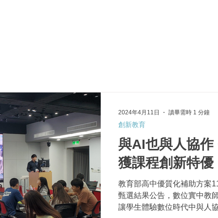
於我們
主題展區
講題徵件
影音專區
媒體中心
參觀資
2024年4月11日
讀畢需時 1 分鐘
創新教育
與AI也與人協作
獲課程創新特優
教育部高中優質化補助方案1
甄選結果公告，數位實中教師以
讓學生體驗數位時代中與人協