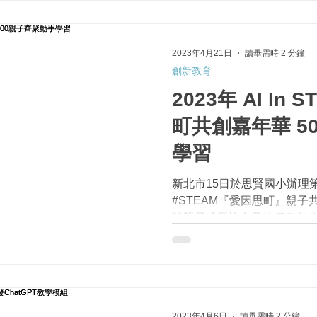
2023年4月21日
讀畢需時 2 分鐘
創新教育
2023年 AI In
町共創嘉年華 5
學習
新北市15日於思賢國小辦理第二屆
#STEAM『愛因思町』親
隨親子成長協會及編程鳥數位
到99歲都可體驗的攤位，教
位大小朋友，一起享受做中玩
2023年4月6日
讀畢需時 2 分鐘