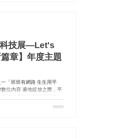
科技展—Let's
育新篇章】年度主題
一「班班有網路 生生用平
#數位內容 遍地綻放之際，平
 更多全新的教學模式與典範
革！ 而隨著人工智慧（#AI）