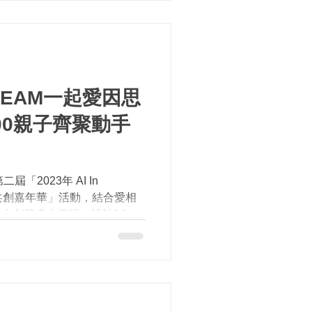
 STEAM一起愛因思
00親子齊聚動手
「2023年 AI In
子共創嘉年華」活動，結合愛相
文創等多方資源，設計14個0
育局長張明文出席和現場的500
、玩中學、發現學習的新樂...