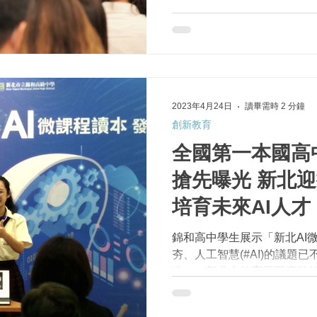
種子教師也舉一反三，回饋 #AI
2023年4月24日
讀畢需時 2 分鐘
創新教育
全國第一本國高
搶先曝光 新北
培育未來AI人才
錦和高中學生展示「新北AI微課
夯、人工智慧(#AI)的議題
造」，新北市教育局因應當
技領域教材讀本。今(21)於錦
讀本發表會」，創編過程匯集眾