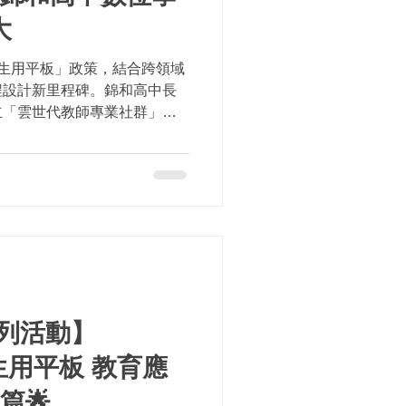
大
生用平板」政策，結合跨領域
程設計新里程碑。錦和高中長
立「雲世代教師專業社群」跨
的科技融入課程，包括國中部
域彈性課程，以及高中部 #AI
系列活動】
生生用平板 教育應
篇🌟