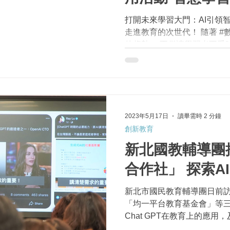
打開未來學習大門：AI引領
走進教育的次世代！ 隨著 #數
的趨勢， 不僅讓學習者不受
性的學習， 更讓師生能發揮
驗！ 本次的線上活動，臺灣教
2023年5月17日
讀畢需時 2 分鐘
創新教育
新北國教輔導團
合作社」 探索A
新北市國民教育輔導團日前
「均一平台教育基金會」等
Chat GPT在教育上的應用，
老師給予孩子及時反饋。此行