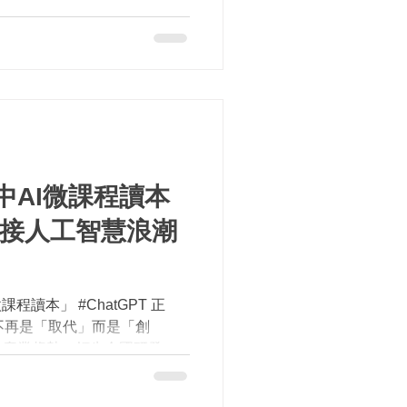
...
中AI微課程讀本
迎接人工智慧浪潮
程讀本」 #ChatGPT 正
已不再是「取代」而是「創
前產業趨勢，領先全國研發科
和高中辦理「新北 #AI 微課程
智，包含臺師大等4校教...