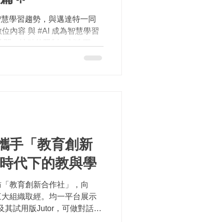
智慧學習趨勢，與邁達特一同
位內容 與 #AI 成為智慧學習
時間、地點的限制，創造更彈
創意，獲得嶄新的數位學習體
育科技展攜手 #萬通教育...
攜手「教育創新
I時代下的教與學
訪「教育創新合作社」，向
三大組織取經。均一平台展示
及其試用版Jutor，可做對話小
60位專任輔導員、智慧學習