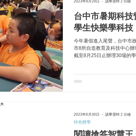
2023年8月29日
讀畢需時 2 分鐘
台中市暑期科技
學生快樂學科技
今年暑假進入尾聲，台中市
市8所自造教育及科技中心辦
截至8月25日止辦理30場
1,000名學生參加，孩子們
育局長蔣偉民指出，#科技教育.
2023年6月30日
讀畢需時 2 分鐘
特色辦學
閱讀搶答智慧王