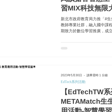
習MIX科技無限
新北市政府教育局力推「#生
教師專業社群，融入國中課
期致力於數位學習推廣，成
域教學共備社群，發展多元
「能源好好玩」科技與自然跨
人工智慧與虛擬...
2023年5月30日
讀畢需時 1 分鐘
EdTech系列活動
【EdTechTW
METAMatch
用活動-智慧學習