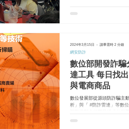
位實驗高中以「 #數位時代
課程探討學生在數位情境下
隊解決同...
2024年3月15日
讀畢需時 2 分鐘
網安防詐
數位部開發詐騙
達工具 每日找出逾千筆詐騙廣告
與電商商品
數位發展部從源頭防詐騙主動
析」與「 #防詐雷達」等數位
預警模型進行巨量掃瞄偵測
件網路廣告與電商商品，偵測比
自動通報檢警或數位平臺與