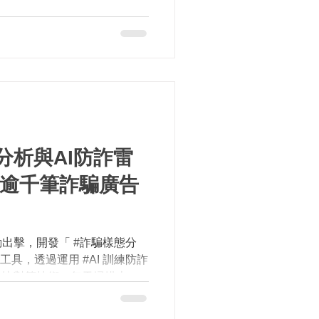
的協作圓舞曲」教案獲得特優。
常見的困難，經由扮演客服團
分析與AI防詐雷
出擊，開發「 #詐騙樣態分
工具，透過運用 #AI 訓練防詐
及比對等技術，每天掃描上萬
對出1, 000多筆可疑標的，
電商預防性下架，有效從源頭